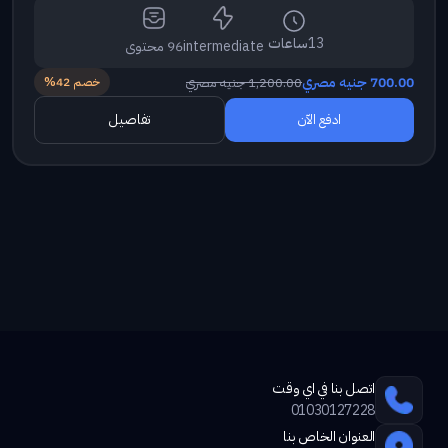
13
ساعات
intermediate
96 محتوى
700.00 جنيه مصري
1,200.00 جنيه مصري
خصم 42%
تفاصيل
ادفع الآن
اتصل بنا في اي وقت
01030127228
العنوان الخاص بنا