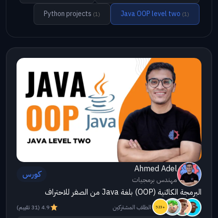
Python projects
Java OOP level two
(1)
(1)
Ahmed Adel
كورس
مهندس برمجيات
البرمجة الكائنية (OOP) بلغة Java من الصفر للاحتراف
الطلاب المشتركين
4.9 (31 تقييم)
523+