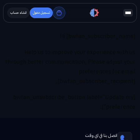
تسجيل دخول
انشاء حساب
Hi [bwfan_subscriber_name]
Help us to improve your experience with us
through better communication. Please adjust your
preferences for email
[bwfan_subscriber_recipient].
[bwfan_unsubscribe_button label=”Update my
preference”].
اتصل بنا في اي وقت