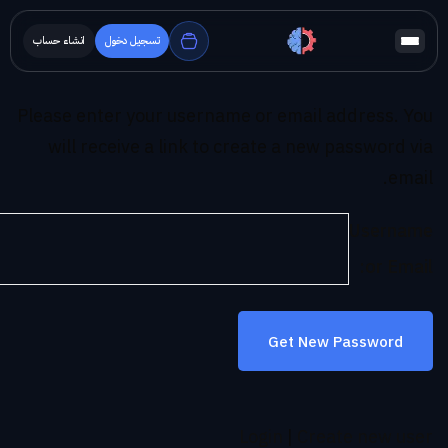
تسجيل دخول
انشاء حساب
Please enter your username or email address. You
will receive a link to create a new password via
email.
Username
or Email:
Login
|
Create new user