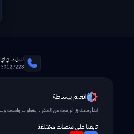
اتصل بنا في ا
030127228
اتعلم ببساطة
ابدأ رحلتك في البرمجة من الصفر… بخطوات واضحة وس
تابعنا علي منصات مختلفة