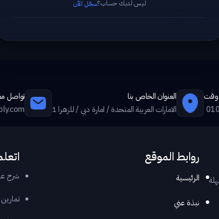
ليس لديك حساب؟
سجّل الآن
ي وقت
العنوان الخاص بنا
تواصل معن
01
الامارات العربية المتحدة / امارة دبي / للزهرا 1
ply.com
روابط الموقع
اتعلم
شرح عر
الرئيسية
هلة
تمارين
نبذة عني