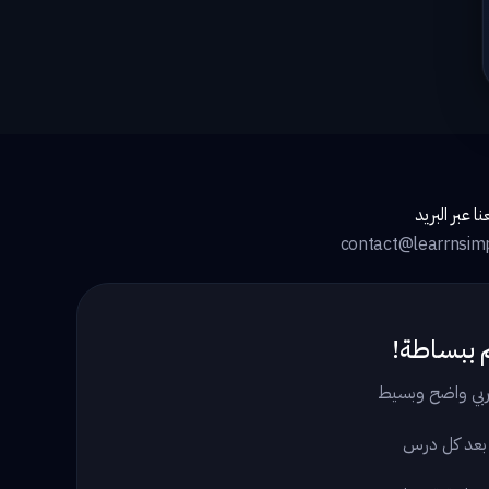
ا عبر البريد
contact@learrnsim
 ببساطة!
بي واضح وبسيط
 بعد كل درس