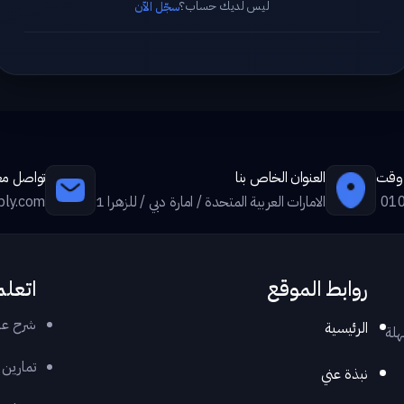
ليس لديك حساب؟
سجّل الآن
ي وقت
العنوان الخاص بنا
تواصل معن
01
الامارات العربية المتحدة / امارة دبي / للزهرا 1
ply.com
روابط الموقع
اتعلم
شرح عر
الرئيسية
هلة
تمارين
نبذة عني