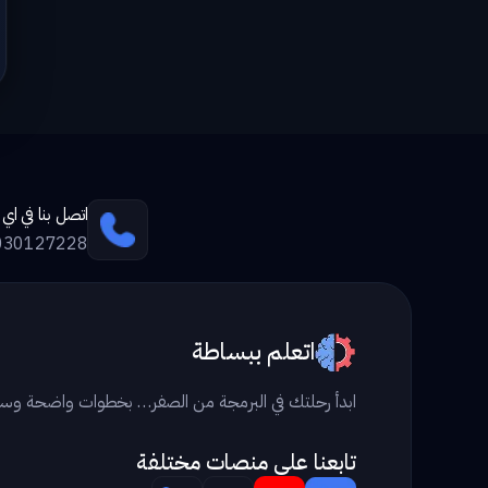
اتصل بنا في ا
030127228
اتعلم ببساطة
ابدأ رحلتك في البرمجة من الصفر… بخطوات واضحة وس
تابعنا علي منصات مختلفة