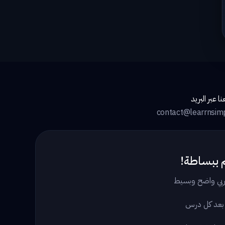
ا عبر البريد
contact@learrnsim
 ببساطة!
بي واضح وبسيط
 بعد كل درس