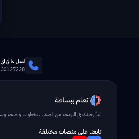
اتصل بنا في ا
030127228
اتعلم ببساطة
ابدأ رحلتك في البرمجة من الصفر… بخطوات واضحة وس
تابعنا علي منصات مختلفة