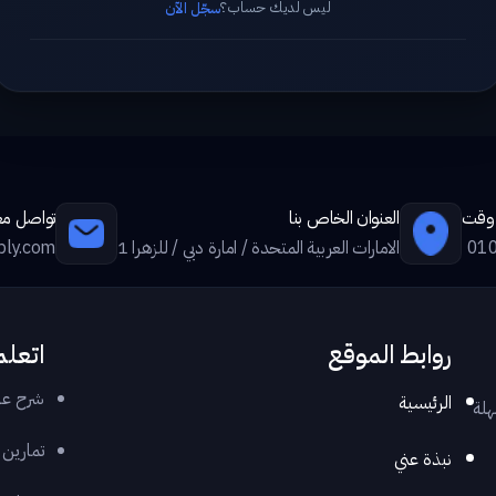
ليس لديك حساب؟
سجّل الآن
ي وقت
العنوان الخاص بنا
تواصل معن
01
الامارات العربية المتحدة / امارة دبي / للزهرا 1
ply.com
روابط الموقع
اتعلم
شرح عر
الرئيسية
هلة
تمارين
نبذة عني