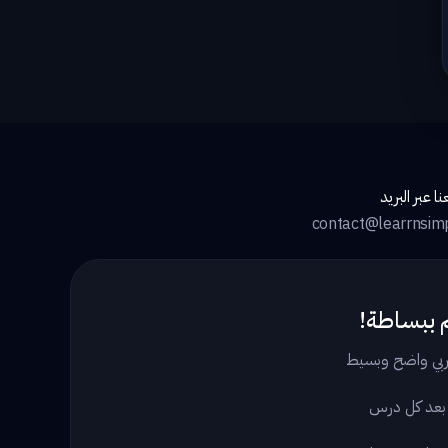
ا عبر البريد
contact@learrnsim
 ببساطة!
بي واضح وبسيط
 بعد كل درس