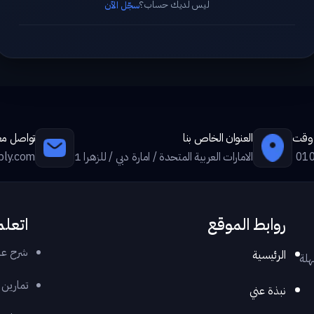
ليس لديك حساب؟
سجّل الآن
ي وقت
العنوان الخاص بنا
تواصل معن
01
الامارات العربية المتحدة / امارة دبي / للزهرا 1
ply.com
روابط الموقع
اتعلم
شرح عر
الرئيسية
هلة
تمارين
نبذة عني