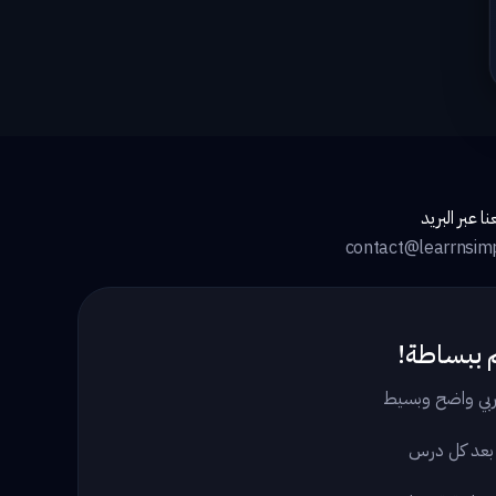
ا عبر البريد
contact@learrnsim
 ببساطة!
بي واضح وبسيط
 بعد كل درس