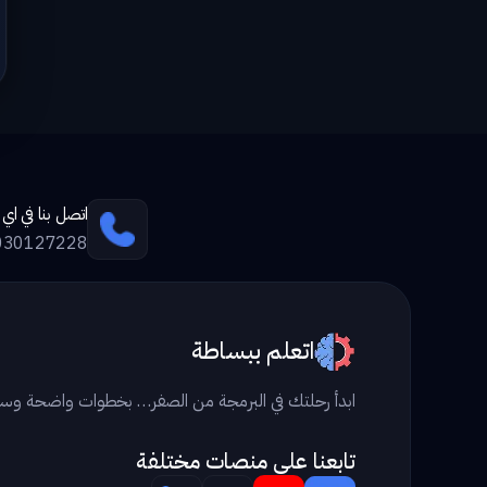
اتصل بنا في ا
030127228
اتعلم ببساطة
ابدأ رحلتك في البرمجة من الصفر… بخطوات واضحة وس
تابعنا علي منصات مختلفة