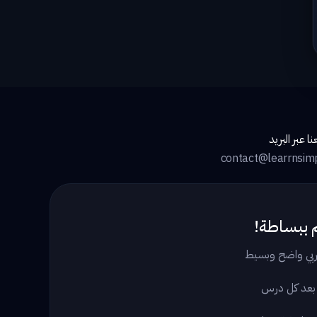
ا عبر البريد
contact@learrnsim
 ببساطة!
بي واضح وبسيط
 بعد كل درس