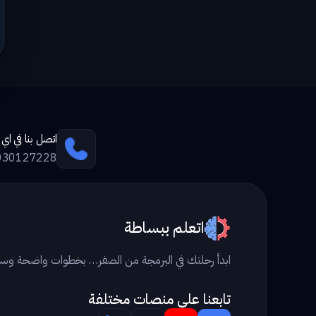
اتصل بنا في ا
030127228
اتعلم ببساطة
ابدأ رحلتك في البرمجة من الصفر… بخطوات واضحة وس
تابعنا علي منصات مختلفة