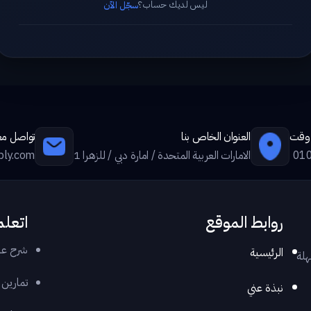
ليس لديك حساب؟
سجّل الآن
ي وقت
العنوان الخاص بنا
تواصل معن
01
الامارات العربية المتحدة / امارة دبي / للزهرا 1
ply.com
روابط الموقع
اتعلم
شرح عر
الرئيسية
هلة
تمارين
نبذة عني