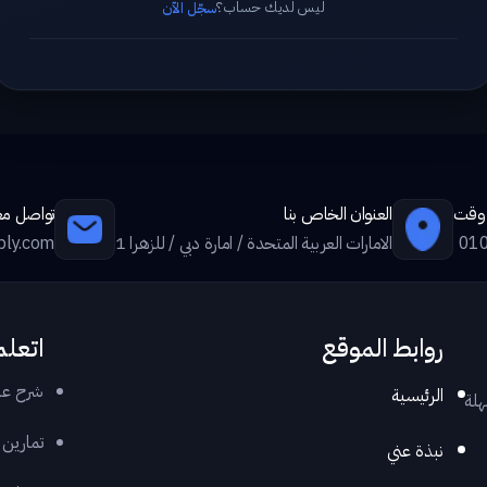
ليس لديك حساب؟
سجّل الآن
ي وقت
العنوان الخاص بنا
تواصل معن
01
الامارات العربية المتحدة / امارة دبي / للزهرا 1
ply.com
روابط الموقع
اتعلم
شرح عر
الرئيسية
هلة
تمارين
نبذة عني