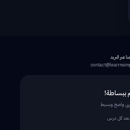
ا عبر البريد
contact@learrnsim
 ببساطة!
بي واضح وبسيط
 بعد كل درس