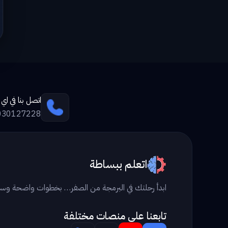
اتصل بنا في ا
030127228
اتعلم ببساطة
ابدأ رحلتك في البرمجة من الصفر… بخطوات واضحة وس
تابعنا علي منصات مختلفة