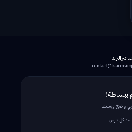
ا عبر البريد
contact@learrnsim
 ببساطة!
بي واضح وبسيط
 بعد كل درس