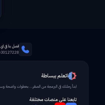
اتصل بنا في ا
030127228
اتعلم ببساطة
ابدأ رحلتك في البرمجة من الصفر… بخطوات واضحة وس
تابعنا علي منصات مختلفة