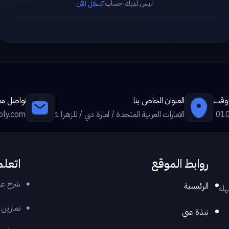
ليس لديك حساب؟
سجّل الآن
ي وقت
العنوان الخاص بنا
تواصل معن
01
الامارات العربية المتحدة / امارة دبي / للزهرا 1
ply.com
روابط الموقع
اتعلم
شرح عر
الرئيسية
هلة
تمارين
نبذة عني