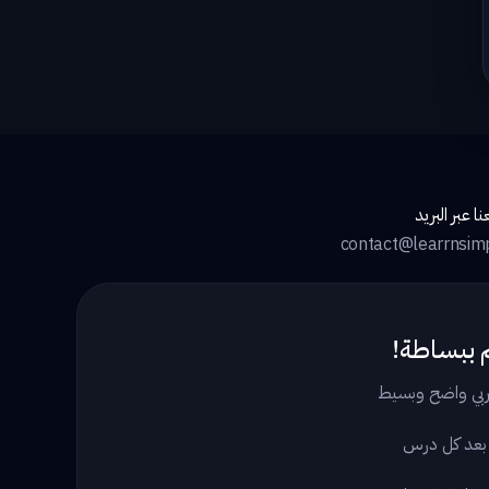
ا عبر البريد
contact@learrnsim
 ببساطة!
بي واضح وبسيط
 بعد كل درس