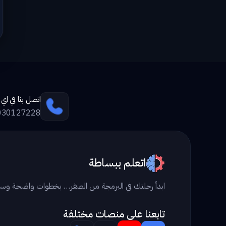
اتصل بنا في ا
030127228
اتعلم ببساطة
ابدأ رحلتك في البرمجة من الصفر… بخطوات واضحة وس
تابعنا علي منصات مختلفة