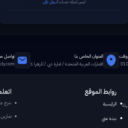
ليس لديك حساب؟
سجّل الآن
ي وقت
العنوان الخاص بنا
تواصل معن
01
الامارات العربية المتحدة / امارة دبي / للزهرا 1
ply.com
روابط الموقع
اتعلم
شرح عر
الرئيسية
هلة
تمارين
نبذة عني