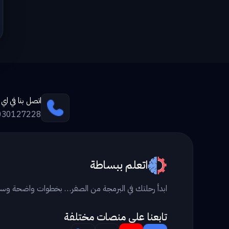
اتصل بنا في ا
030127228
اتعلم ببساطة
ابدأ رحلتك في البرمجة من الصفر… بخطوات واضحة وس
تابعنا علي منصات مختلفة