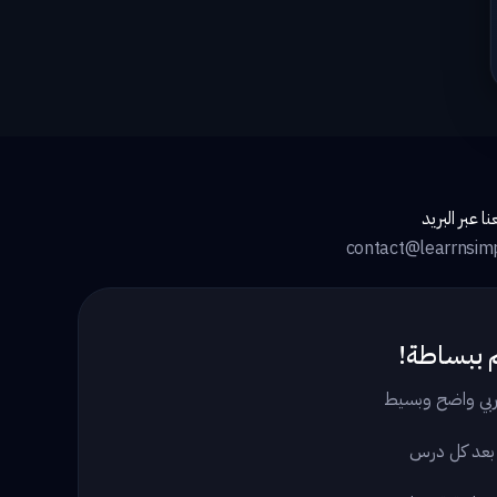
ا عبر البريد
contact@learrnsim
 ببساطة!
بي واضح وبسيط
 بعد كل درس