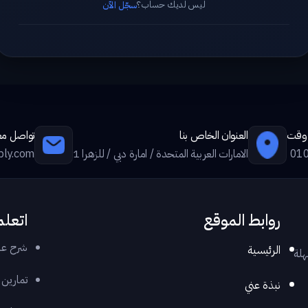
ليس لديك حساب؟
سجّل الآن
ي وقت
العنوان الخاص بنا
تواصل معن
01
الامارات العربية المتحدة / امارة دبي / للزهرا 1
ply.com
روابط الموقع
اتعلم
شرح عر
الرئيسية
هلة
تمارين
نبذة عني