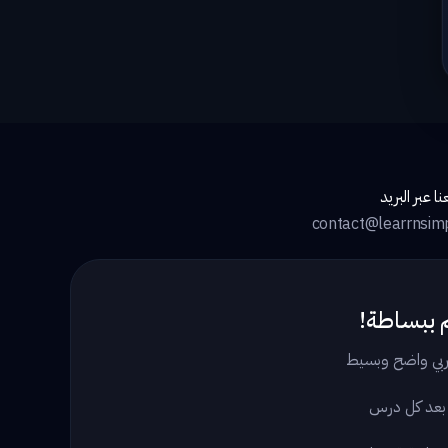
ا عبر البريد
contact@learrnsim
 ببساطة!
بي واضح وبسيط
 بعد كل درس