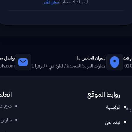
ليس لديك حساب؟
سجّل الآن
ي وقت
العنوان الخاص بنا
تواصل معن
01
الامارات العربية المتحدة / امارة دبي / للزهرا 1
ply.com
روابط الموقع
اتعلم
شرح عر
الرئيسية
هلة
تمارين
نبذة عني