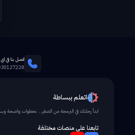
اتصل بنا في ا
030127228
اتعلم ببساطة
ابدأ رحلتك في البرمجة من الصفر… بخطوات واضحة وس
تابعنا علي منصات مختلفة