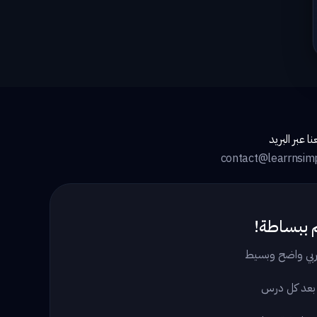
ا عبر البريد
contact@learrnsim
 ببساطة!
بي واضح وبسيط
 بعد كل درس