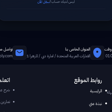
ليس لديك حساب؟
سجّل الآن
ي وقت
العنوان الخاص بنا
تواصل معن
01
الامارات العربية المتحدة / امارة دبي / للزهرا 1
ply.com
روابط الموقع
اتعلم
شرح عر
الرئيسية
هلة
تمارين
نبذة عني