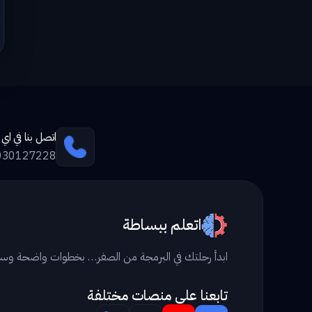
اتصل بنا في ا
030127228
اتعلم ببساطة
ابدأ رحلتك في البرمجة من الصفر… بخطوات واضحة وس
تابعنا علي منصات مختلفة